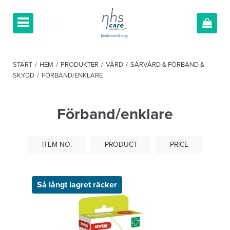
START
/
HEM
/
PRODUKTER
/
VÅRD
/
SÅRVÅRD & FÖRBAND &
SKYDD
/
FÖRBAND/ENKLARE
Förband/enklare
ITEM NO.
PRODUCT
PRICE
Så långt lagret räcker