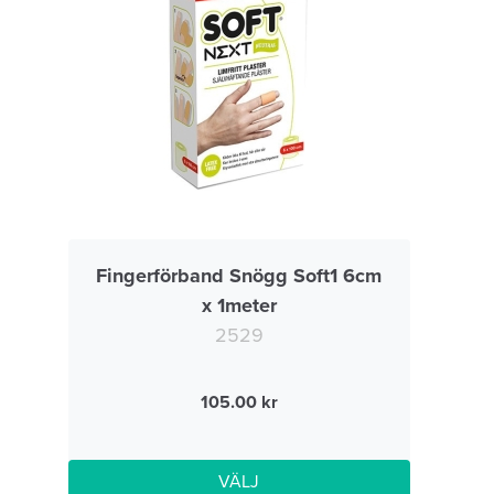
Fingerförband Snögg Soft1 6cm
x 1meter
2529
105.00
VÄLJ