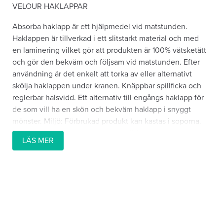
VELOUR HAKLAPPAR
Absorba haklapp är ett hjälpmedel vid matstunden.
Haklappen är tillverkad i ett slitstarkt material och med
en laminering vilket gör att produkten är 100% vätsketätt
och gör den bekväm och följsam vid matstunden. Efter
användning är det enkelt att torka av eller alternativt
skölja haklappen under kranen. Knäppbar spillficka och
reglerbar halsvidd. Ett alternativ till engångs haklapp för
de som vill ha en skön och bekväm haklapp i snyggt
mönster. Miljö: Förbrukad produkt kan kastas i soporna.
Den plast som ingår (polyuretan) bildar endast
LÄS MER
vattenånga vid förbränning. Produkten har nickelfria
tryckknappar.
Sköna och snygga haklappar i mjuk velour. Haklappar
med ett spärrskikt under ett ytskikt av tyg. Knäppbar
spillficka och reglerbar halsvidd.