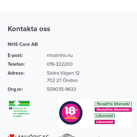
Klarar minst 150 tvättar.
Kontakta oss
Sköna och snygga haklappar i mjuk velour. Haklappar
med ett spärrskikt under ett ytskikt av tyg. Knäppbar
NHS Care AB
spillficka och reglerbar halsvidd.
E-post:
nhs@nhs.nu
Klarar minst 150 tvättar.
Telefon:
019-322200
Vikt per produkt
115g
Adress:
Södra Vägen 12
Längd
85cm
702 27 Örebro
Bredd
45cm
Org.nr:
559035-9633
Ytskikt
100 % Polyester
Spärrskikt
Polyuretan