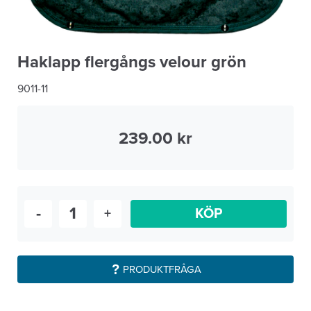
Haklapp flergångs velour grön
9011-11
239.00
-
+
KÖP
PRODUKTFRÅGA