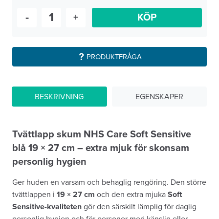
-
+
KÖP
PRODUKTFRÅGA
BESKRIVNING
EGENSKAPER
Tvättlapp skum NHS Care Soft Sensitive
blå 19 × 27 cm – extra mjuk för skonsam
personlig hygien
Ger huden en varsam och behaglig rengöring. Den större
tvättlappen i
19 × 27 cm
och den extra mjuka
Soft
Sensitive-kvaliteten
gör den särskilt lämplig för daglig
personlig hygien och för personer med känslig eller