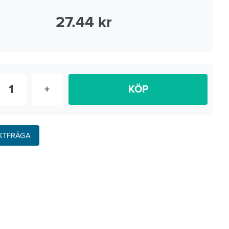
27.44
+
KÖP
KTFRÅGA