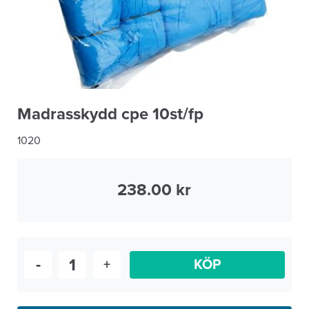
Madrasskydd cpe 10st/fp
1020
238.00
-
+
KÖP