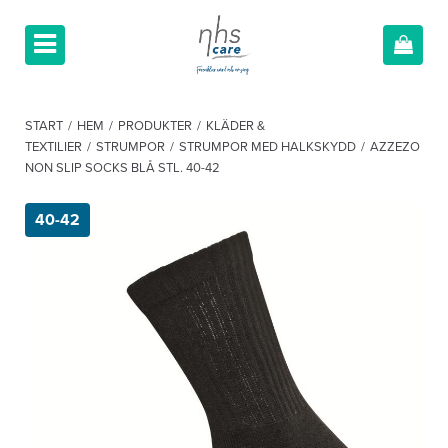
START
/
HEM
/
PRODUKTER
/
KLÄDER &
TEXTILIER
/
STRUMPOR
/
STRUMPOR MED HALKSKYDD
/
AZZEZO
NON SLIP SOCKS BLÅ STL. 40-42
40-42