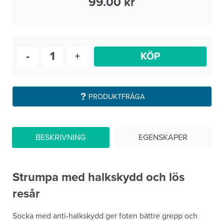
99.00
-
+
KÖP
PRODUKTFRÅGA
BESKRIVNING
EGENSKAPER
Strumpa med halkskydd och lös
resår
Socka med anti-halkskydd ger foten bättre grepp och