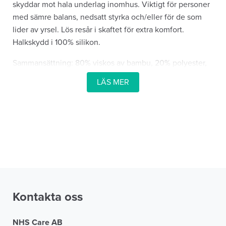
skyddar mot hala underlag inomhus. Viktigt för personer
med sämre balans, nedsatt styrka och/eller för de som
lider av yrsel. Lös resår i skaftet för extra komfort.
Halkskydd i 100% silikon.
Sammansättning: 80% viskos av bambu, 20% polyester,
3% elastan
LÄS MER
Tål maskintvätt upp till 60 grader.
Ergonomiskt friktionsmönster för ökad trygghet och
komfort
Kontakta oss
NHS Care AB