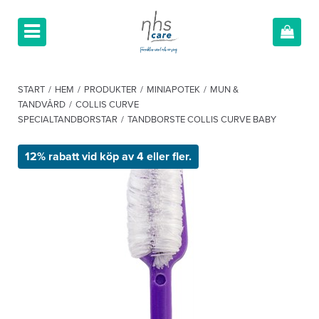
START
/
HEM
/
PRODUKTER
/
MINIAPOTEK
/
MUN &
TANDVÅRD
/
COLLIS CURVE
SPECIALTANDBORSTAR
/
TANDBORSTE COLLIS CURVE BABY
12% rabatt vid köp av 4 eller fler.