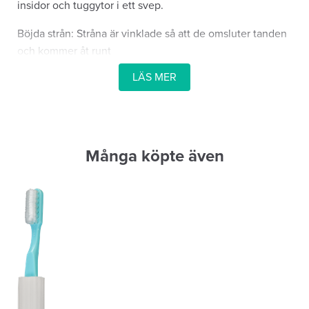
insidor och tuggytor i ett svep.
Böjda strån: Stråna är vinklade så att de omsluter tanden
och kommer åt runt
LÄS MER
tandkronorna.
Särskilt bra för personer med kort tålamod, begränsad
gapförmåga eller
kväljningsbesvär.
Många köpte även
Collis Curve Baby
För barn i åldern 4 månader till 5 år.