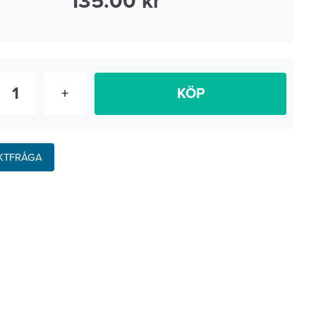
135.00
+
KÖP
KTFRÅGA