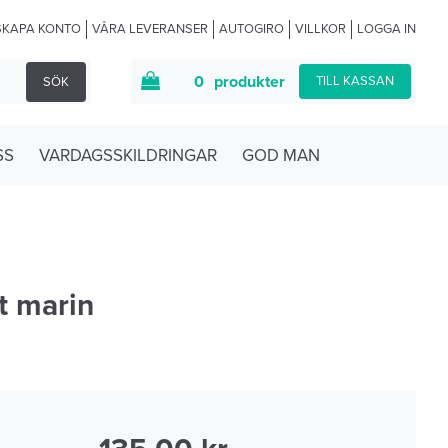
SKAPA KONTO
VÅRA LEVERANSER
AUTOGIRO
VILLKOR
LOGGA IN
0
produkter
TILL KASSAN
SÖK
SS
VARDAGSSKILDRINGAR
GOD MAN
t marin