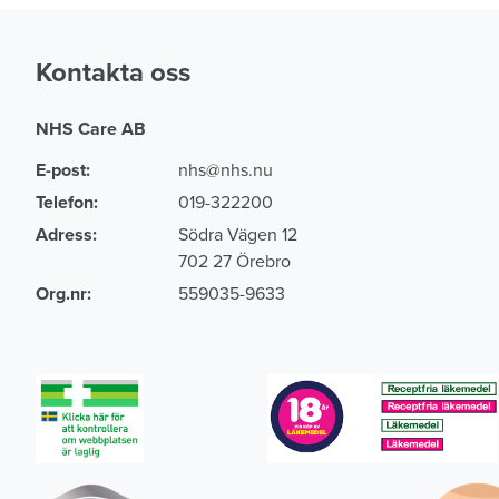
Spraya 30 cm avstånd
Kontakta oss
Lavenderdoft
NHS Care AB
E-post:
nhs@nhs.nu
Telefon:
019-322200
Adress:
Södra Vägen 12
702 27 Örebro
Org.nr:
559035-9633