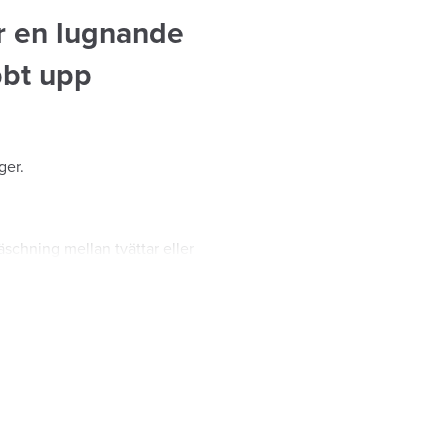
r en lugnande
bbt upp
ger.
äschning mellan tvättar eller
h upplev den lugnande
en fläckar inte de flesta
gansk. Produkten är även