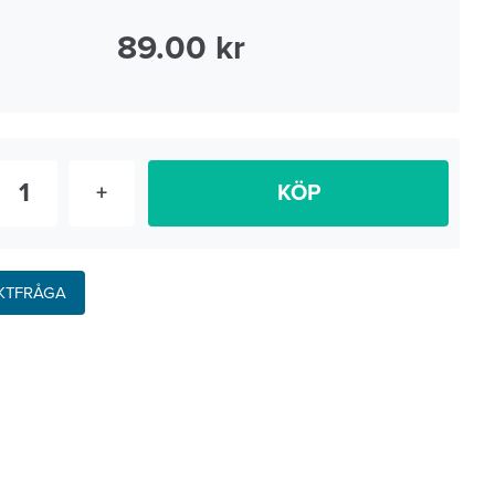
89.00
+
KÖP
KTFRÅGA