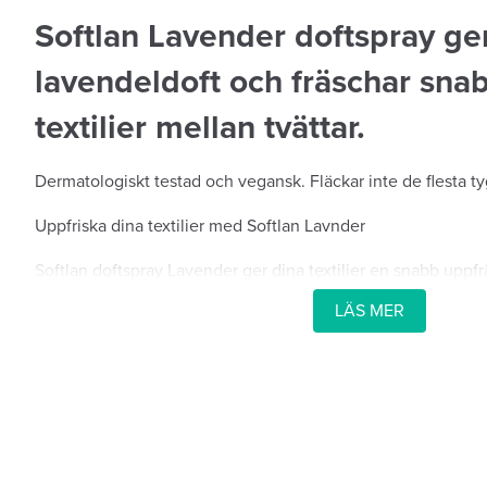
Softlan Lavender doftspray ge
lavendeldoft och fräschar sna
textilier mellan tvättar.
Dermatologiskt testad och vegansk. Fläckar inte de flesta ty
Uppfriska dina textilier med Softlan Lavnder
Softlan doftspray Lavender ger dina textilier en snabb uppfr
en extra doftboost efter tvätt. Spraya på 30 cm avstånd oc
LÄS MER
lavenderdoften med eteriska oljor. Den vattenbaserade spray
tyger (testa först på känsliga material som siden) och är ve
dermatologiskt testad för att vara skonsam mot huden.
Specifikationer
Uppfräschning för textilier/kläder