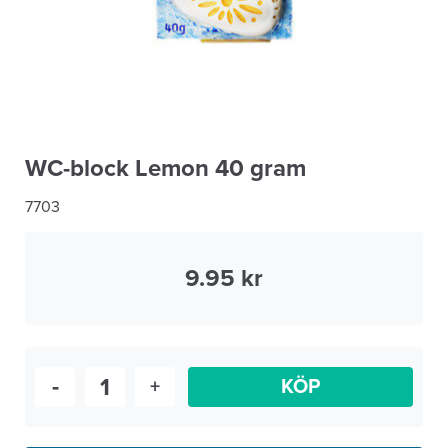
WC-block Lemon 40 gram
7703
9.95
-
+
KÖP