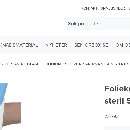
KONTAKT
SNABBORDER
KNADSMATERIAL
NYHETER
SENIORBOX.SE
OM O
D
/
FÖRBAND/ENKLARE
/
FOLIEKOMPRESS VITRI SÅRDYNA 5X5CM STERIL 5
Folie
steril 
221792