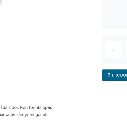
-
PRODU
åda sidor. Kan formklippas
idor av sårdynan går att