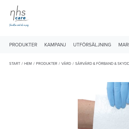
PRODUKTER
KAMPANJ
UTFÖRSÄLJNING
MAR
START
/
HEM
/
PRODUKTER
/
VÅRD
/
SÅRVÅRD & FÖRBAND & SKYD