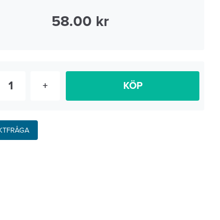
58.00
+
KÖP
KTFRÅGA