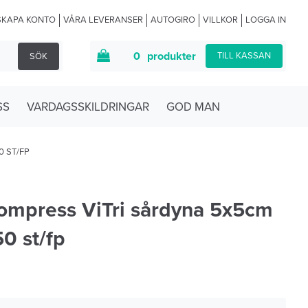
SKAPA KONTO
VÅRA LEVERANSER
AUTOGIRO
VILLKOR
LOGGA IN
0
produkter
TILL KASSAN
SÖK
SS
VARDAGSSKILDRINGAR
GOD MAN
0 ST/FP
kompress ViTri sårdyna 5x5cm
50 st/fp