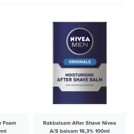
y Foam
Rakbalsam After Shave Nivea
0ml
A/S balsam 16,3% 100ml