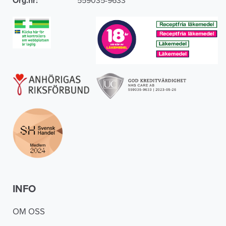
Org.nr:
559035-9633
INFO
OM OSS