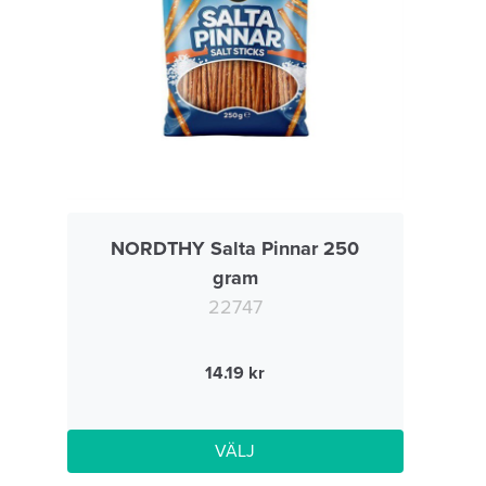
NORDTHY Salta Pinnar 250
gram
22747
14.19
VÄLJ