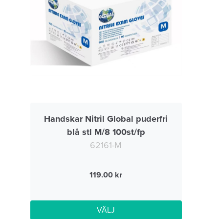
Handskar Nitril Global puderfri
blå stl M/8 100st/fp
62161-M
119.00
VÄLJ