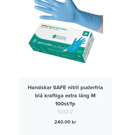
Handskar SAFE nitril puderfria
blå kraftiga extra lång M
100st/fp
1033-2
240.00