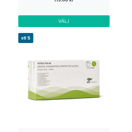
119.00
VÄLJ
stl S