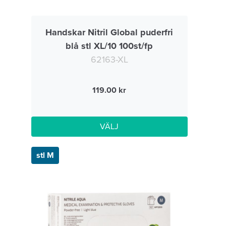
Handskar Nitril Global puderfri
blå stl XL/10 100st/fp
62163-XL
119.00
VÄLJ
stl M