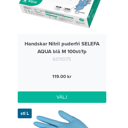
Handskar Nitril puderfri SELEFA
AQUA blå M 100st/fp
6011075
119.00
VÄLJ
stl L