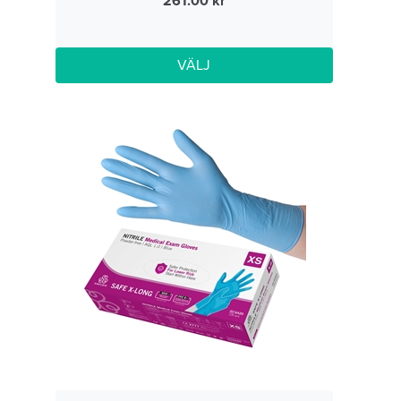
261.00
VÄLJ