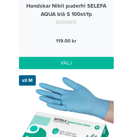
Handskar Nitril puderfri SELEFA
AQUA blå S 100st/fp
6011065
119.00
VÄLJ
stl M