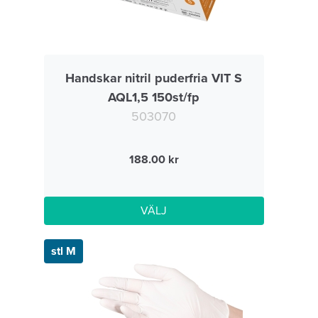
Handskar nitril puderfria VIT S
AQL1,5 150st/fp
503070
188.00
VÄLJ
stl M