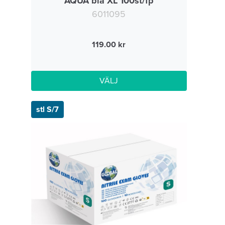
AQUA blå XL 100st/fp
6011095
119.00
VÄLJ
stl S/7