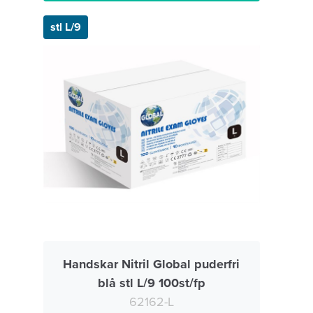
stl L/9
Handskar Nitril Global puderfri
blå stl L/9 100st/fp
62162-L