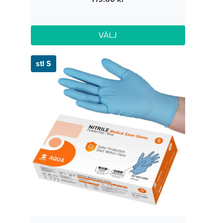
VÄLJ
stl S