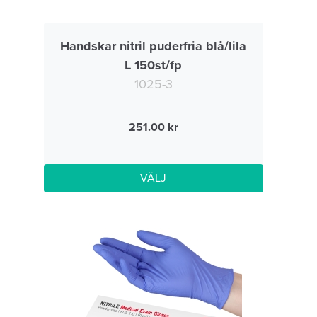
Handskar nitril puderfria blå/lila
L 150st/fp
1025-3
251.00
VÄLJ