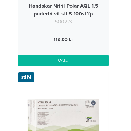
Handskar Nitril Polar AQL 1,5
puderfri vit stl S 100st/fp
5002-S
119.00
VÄLJ
stl M