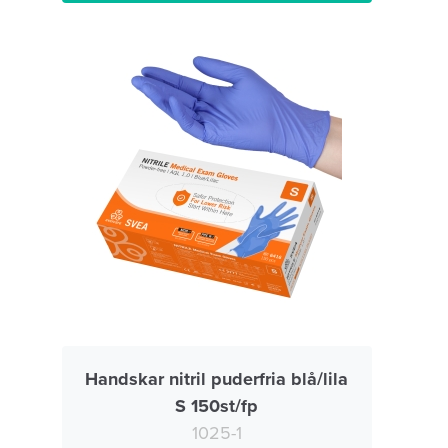
Handskar nitril puderfria blå/lila
S 150st/fp
1025-1