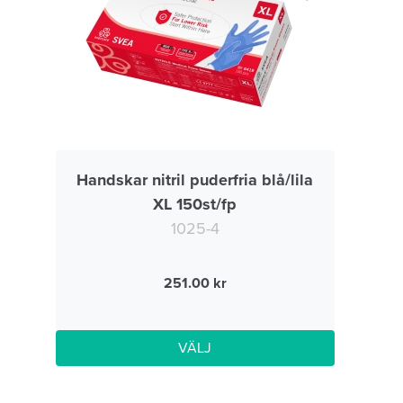
Handskar nitril puderfria blå/lila
XL 150st/fp
1025-4
251.00
VÄLJ