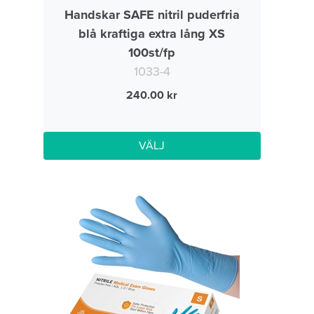
Handskar SAFE nitril puderfria
blå kraftiga extra lång XS
100st/fp
1033-4
240.00
VÄLJ