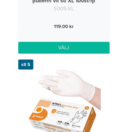
puderfri vit stl XL 100st/fp
5005-XL
119.00
VÄLJ
stl S