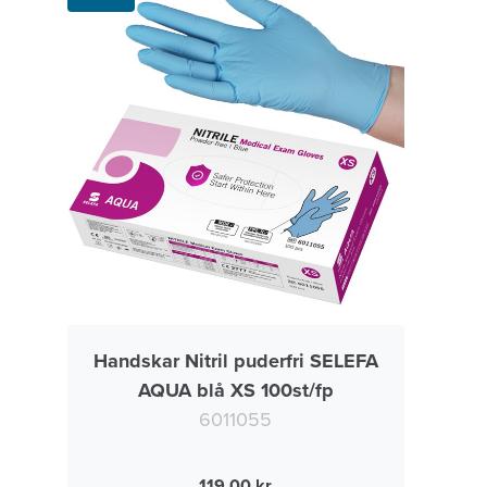
Handskar Nitril puderfri SELEFA
AQUA blå XS 100st/fp
6011055
119.00