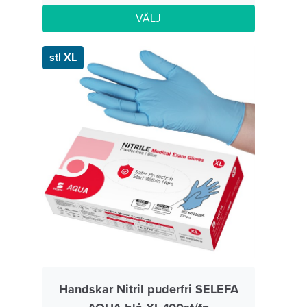
VÄLJ
stl XL
Handskar Nitril puderfri SELEFA