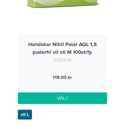
Handskar Nitril Polar AQL 1,5
puderfri vit stl M 100st/fp
5003-M
119.00
VÄLJ
stl L