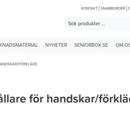
KONTAKT
SNABBORDER
KNADSMATERIAL
NYHETER
SENIORBOX.SE
OM O
HANDSKAR/FÖRKLÄDE
llare för handskar/förkl