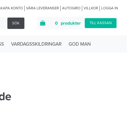
SKAPA KONTO
VÅRA LEVERANSER
AUTOGIRO
VILLKOR
LOGGA IN
0
produkter
TILL KASSAN
SÖK
SS
VARDAGSSKILDRINGAR
GOD MAN
äde