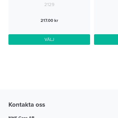
2129
217.00
VÄLJ
Kontakta oss
NHS Care AB