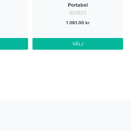
Portabel
901825
1 061.00
VÄLJ