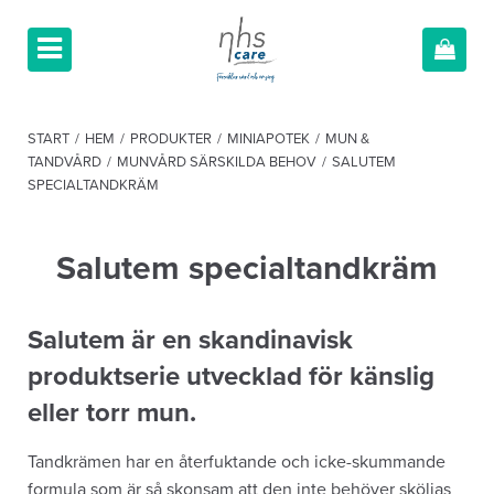
START
/
HEM
/
PRODUKTER
/
MINIAPOTEK
/
MUN &
TANDVÅRD
/
MUNVÅRD SÄRSKILDA BEHOV
/
SALUTEM
SPECIALTANDKRÄM
Salutem specialtandkräm
Salutem är en skandinavisk
produktserie utvecklad för känslig
eller torr mun.
Tandkrämen har en återfuktande och icke-skummande
formula som är så skonsam att den inte behöver sköljas