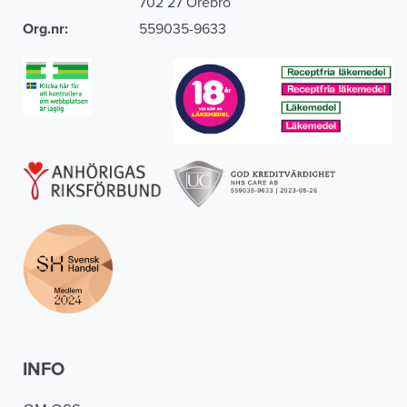
702 27 Örebro
Org.nr:
559035-9633
INFO