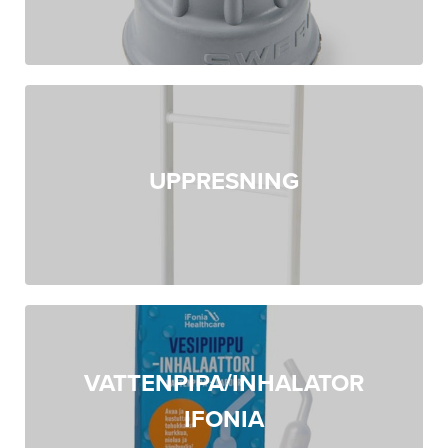
UPPRESNING
VATTENPIPA/INHALATOR
IFONIA