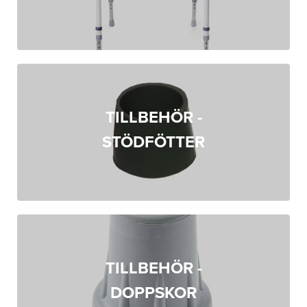
TILLBEHÖR -
STÖDFÖTTER
TILLBEHÖR -
DOPPSKOR