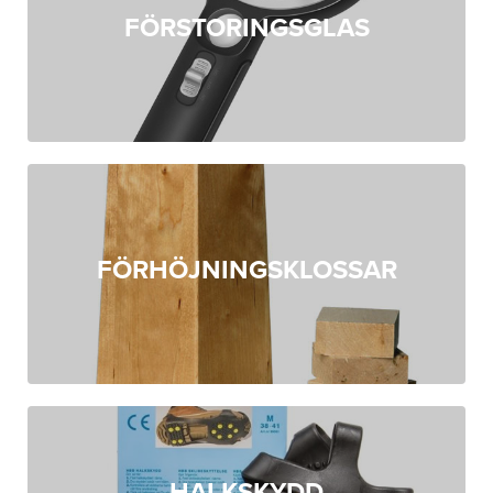
FÖRSTORINGSGLAS
FÖRHÖJNINGSKLOSSAR
HALKSKYDD