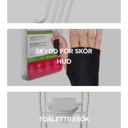
SKYDD FÖR SKÖR
HUD
TOALETTBESÖK