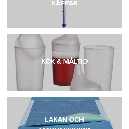
KÄPPAR
KÖK & MÅLTID
LAKAN OCH