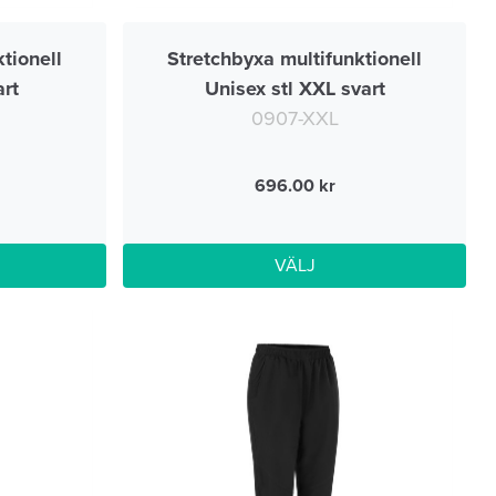
tionell
Stretchbyxa multifunktionell
art
Unisex stl XXL svart
0907-XXL
696.00
VÄLJ