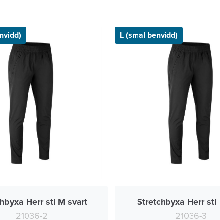
nvidd)
L (smal benvidd)
hbyxa Herr stl M svart
Stretchbyxa Herr stl 
21036-2
21036-3