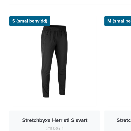
S (smal benvidd)
M (smal be
Stretchbyxa Herr stl S svart
Stretc
21036-1