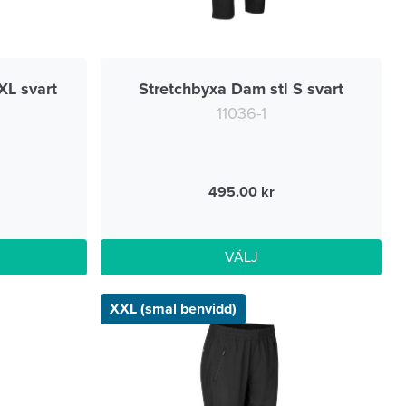
XL svart
Stretchbyxa Dam stl S svart
11036-1
495.00
VÄLJ
XXL (smal benvidd)