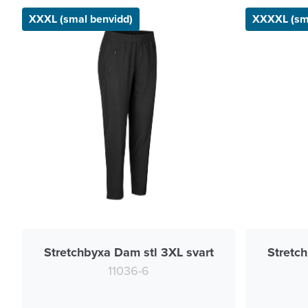
XXXL (smal benvidd)
XXXXL (sma
Stretchbyxa Dam stl 3XL svart
Stretc
11036-6