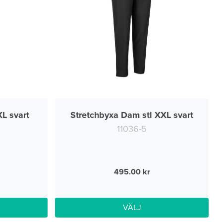
L svart
Stretchbyxa Dam stl XXL svart
11036-5
495.00
VÄLJ