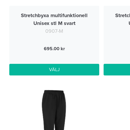
Stretchbyxa multifunktionell
Stretc
Unisex stl M svart
0907-M
695.00
VÄLJ