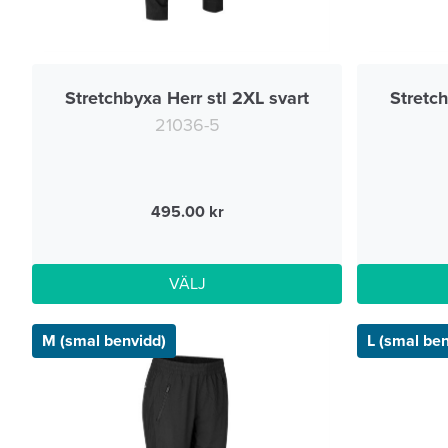
Stretchbyxa Herr stl 2XL svart
Stretch
21036-5
495.00
VÄLJ
M (smal benvidd)
L (smal be