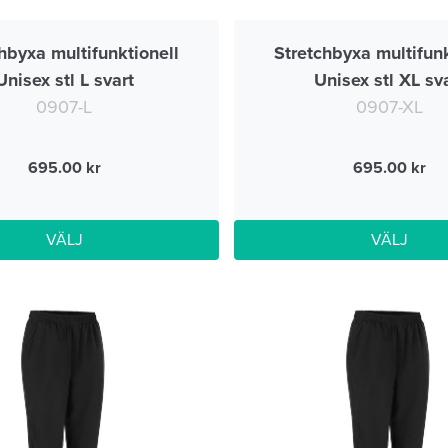
hbyxa multifunktionell
Stretchbyxa multifunk
Unisex stl L svart
Unisex stl XL sv
0907-L
0907-XL
695.00
695.00
VÄLJ
VÄLJ