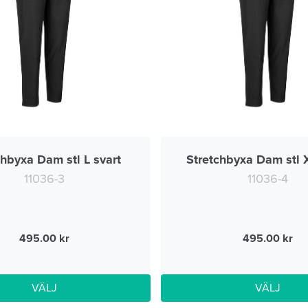
chbyxa Dam stl L svart
Stretchbyxa Dam stl X
11036-3
11036-4
495.00
495.00
VÄLJ
VÄLJ