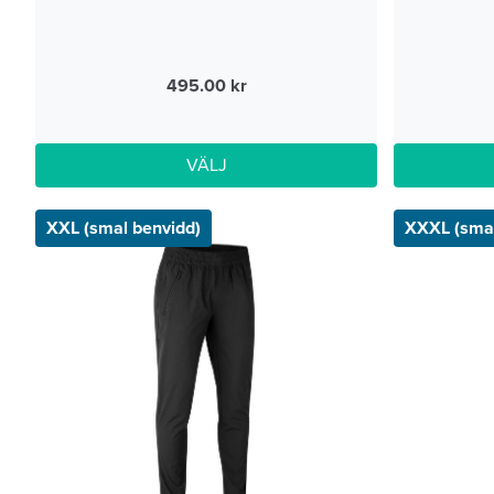
495.00
VÄLJ
XXL (smal benvidd)
XXXL (smal