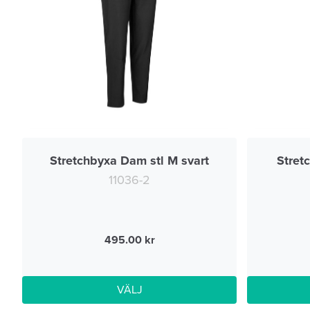
Stretchbyxa Dam stl M svart
Stret
11036-2
495.00
VÄLJ