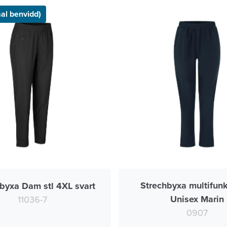
l benvidd)
Strechbyxa multifunk
hbyxa Dam stl 4XL svart
Unisex Marin
11036-7
0907