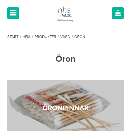
START
/
HEM
/
PRODUKTER
/
VÅRD
/
ÖRON
Öron
ÖRONPINNAR