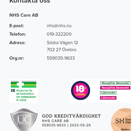
Kontakta oss
NHS Care AB
E-post:
nhs@nhs.nu
Telefon:
019-322200
Adress:
Södra Vägen 12
702 27 Örebro
Org.nr:
559035-9633