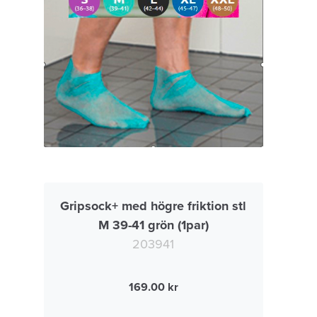
Gripsock+ med högre friktion stl
M 39-41 grön (1par)
203941
169.00