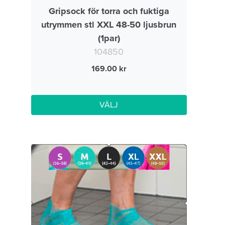
Gripsock för torra och fuktiga
utrymmen stl XXL 48-50 ljusbrun
(1par)
104850
169.00
VÄLJ