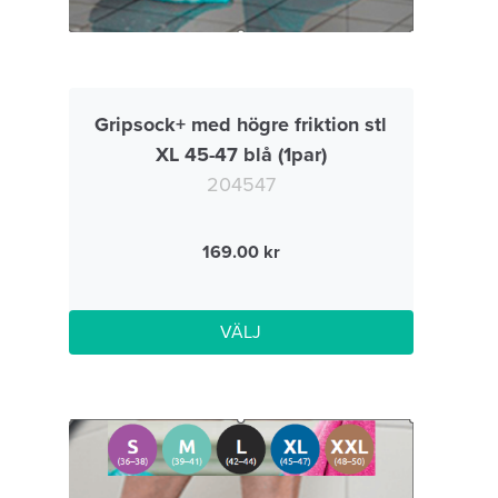
Gripsock+ med högre friktion stl
XL 45-47 blå (1par)
204547
169.00
VÄLJ