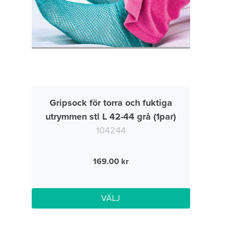
Gripsock för torra och fuktiga
utrymmen stl L 42-44 grå (1par)
104244
169.00
VÄLJ