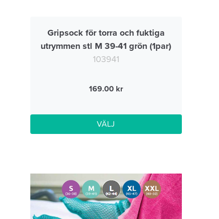
Gripsock för torra och fuktiga
utrymmen stl M 39-41 grön (1par)
103941
169.00
VÄLJ