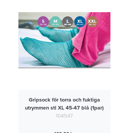
Gripsock för torra och fuktiga
utrymmen stl XL 45-47 blå (1par)
104547