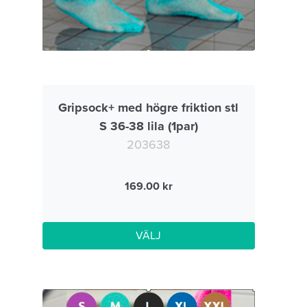
Gripsock+ med högre friktion stl
S 36-38 lila (1par)
203638
169.00
VÄLJ