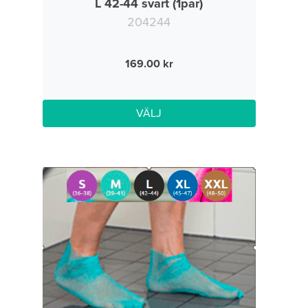
L 42-44 svart (1par)
204244
169.00
VÄLJ