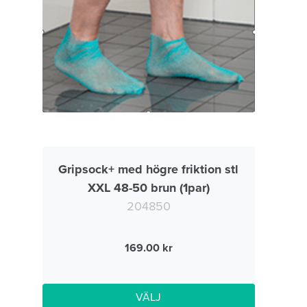
Gripsock+ med högre friktion stl
XXL 48-50 brun (1par)
204850
169.00
VÄLJ