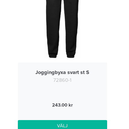
Joggingbyxa svart st S
72860-1
243.00
VÄLJ