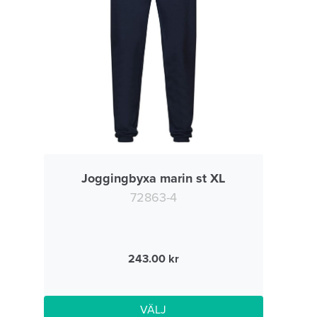
Joggingbyxa marin st XL
72863-4
243.00
VÄLJ