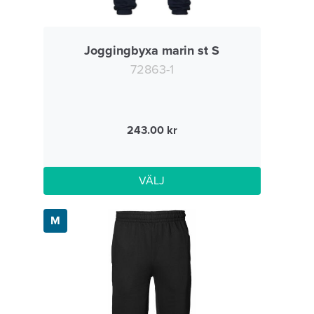
Joggingbyxa marin st S
72863-1
243.00
VÄLJ
M