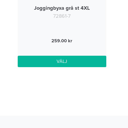
Joggingbyxa grå st 4XL
72861-7
259.00
VÄLJ