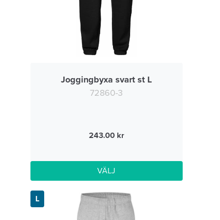
Joggingbyxa svart st L
72860-3
243.00
VÄLJ
L