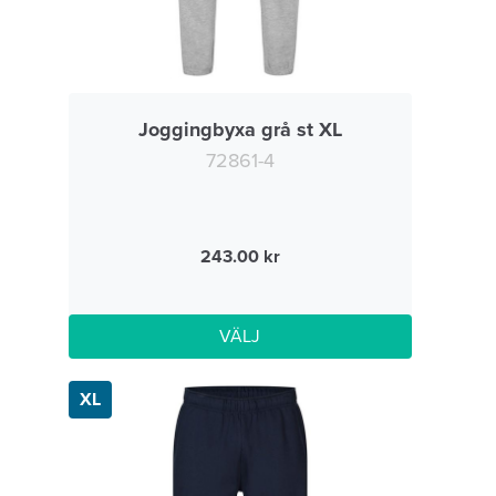
Joggingbyxa grå st XL
72861-4
243.00
VÄLJ
XL