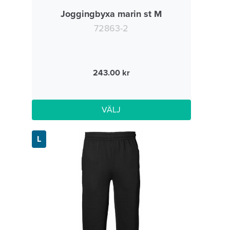
Joggingbyxa marin st M
72863-2
243.00
VÄLJ
L