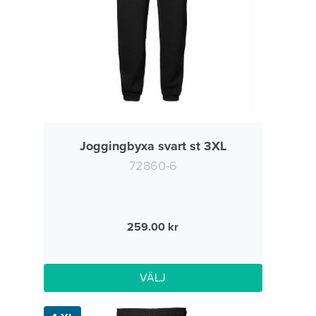
Joggingbyxa svart st 3XL
72860-6
259.00
VÄLJ