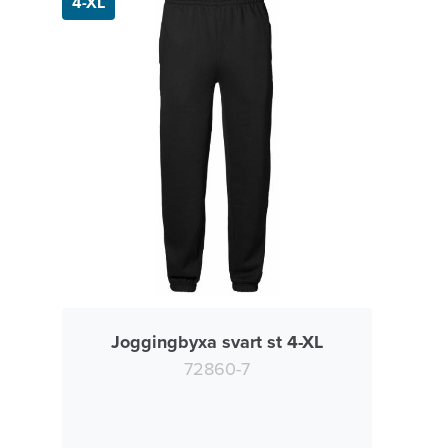
4-XL
Joggingbyxa svart st 4-XL
72860-7