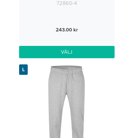
72860-4
243.00
VÄLJ
L