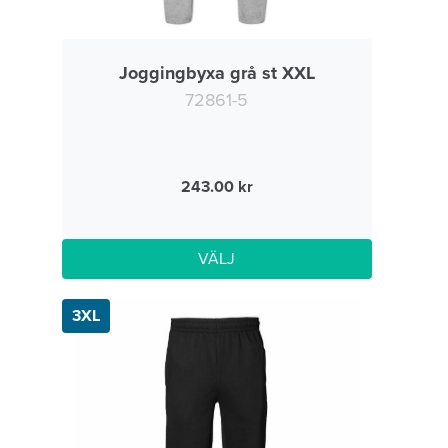
Joggingbyxa grå st XXL
72861-5
243.00
VÄLJ
3XL