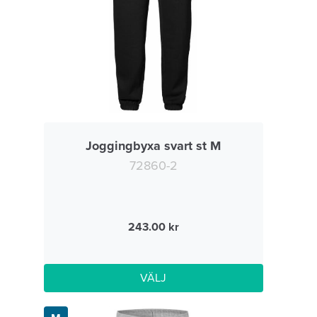
Joggingbyxa svart st M
72860-2
243.00
VÄLJ