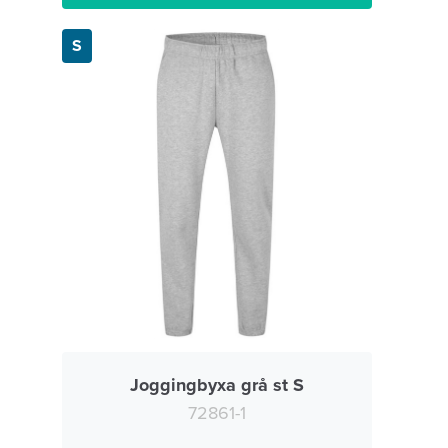
S
Joggingbyxa grå st S
72861-1