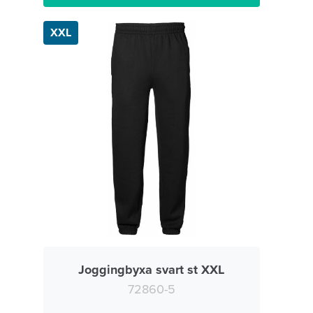
XXL
Joggingbyxa svart st XXL
72860-5