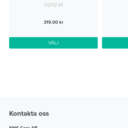
90112-M
319.00
VÄLJ
Kontakta oss
NHS Care AB