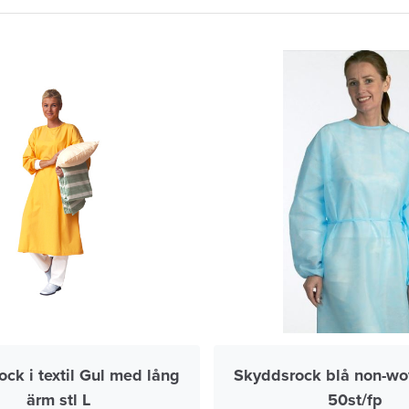
ck i textil Gul med lång
Skyddsrock blå non-wo
ärm stl L
50st/fp