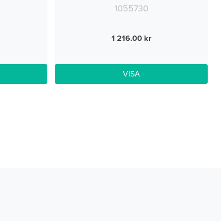
1055730
1 216.00
VISA