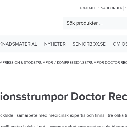
KONTAKT
SNABBORDER
KNADSMATERIAL
NYHETER
SENIORBOX.SE
OM O
MPRESSION & STÖDSTRUMPOR
/
KOMPRESSIONSSTRUMPOR DOCTOR R
ionsstrumpor Doctor R
cklade i samarbete med medicinsk expertis och finns i tre olika t
(millimeter kvicksilver) – samma enhet som används vid blodtr