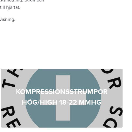
ll hjärtat.
visning.
KOMPRESSIONSSTRUMPOR
HÖG/HIGH 18-22 MMHG