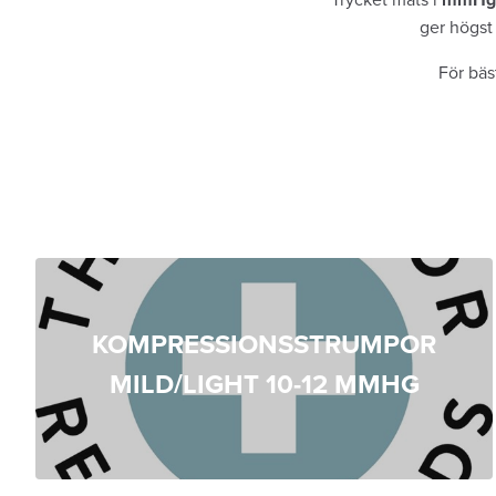
ger högst 
För bäs
KOMPRESSIONSSTRUMPOR
MILD/LIGHT 10-12 MMHG