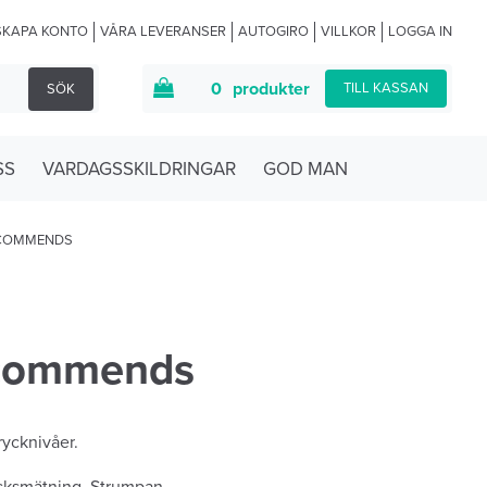
SKAPA KONTO
VÅRA LEVERANSER
AUTOGIRO
VILLKOR
LOGGA IN
0
produkter
TILL KASSAN
SÖK
SS
VARDAGSSKILDRINGAR
GOD MAN
ECOMMENDS
ecommends
rycknivåer.
ycksmätning. Strumpan