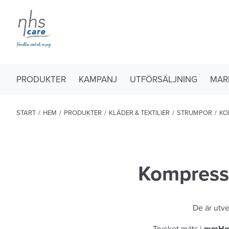
PRODUKTER
KAMPANJ
UTFÖRSÄLJNING
MAR
START
/
HEM
/
PRODUKTER
/
KLÄDER & TEXTILIER
/
STRUMPOR
/
KO
Kompress
De är utve
Trycket mäts i
mmHg