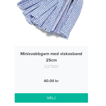
Minisvabbgarn med viskosband
25cm
227001
40.00
VÄLJ