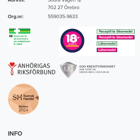
Adress:
Södra Vägen 12
702 27 Örebro
Org.nr:
559035-9633
INFO