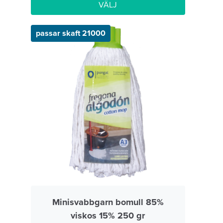
VÄLJ
passar skaft 21000
Minisvabbgarn bomull 85%
viskos 15% 250 gr