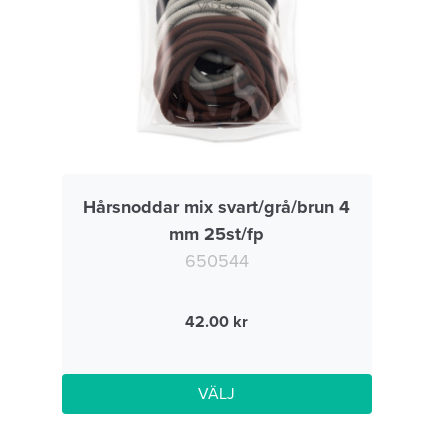
Hårsnoddar mix svart/grå/brun 4
mm 25st/fp
650544
42.00
VÄLJ