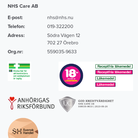
NHS Care AB
E-post:
nhs@nhs.nu
Telefon:
019-322200
Adress:
Södra Vägen 12
702 27 Örebro
Org.nr:
559035-9633