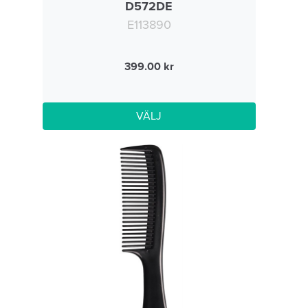
D572DE
E113890
399.00
VÄLJ