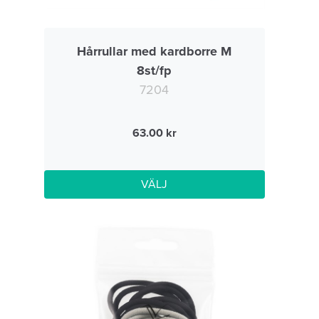
Hårrullar med kardborre M
8st/fp
7204
63.00
VÄLJ