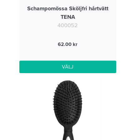
Schampomössa Sköljfri hårtvätt
TENA
400052
62.00
VÄLJ