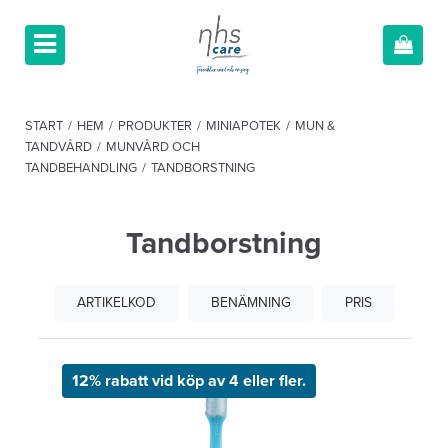
START
/
HEM
/
PRODUKTER
/
MINIAPOTEK
/
MUN &
TANDVÅRD
/
MUNVÅRD OCH
TANDBEHANDLING
/
TANDBORSTNING
Tandborstning
ARTIKELKOD
BENÄMNING
PRIS
12% rabatt vid köp av 4 eller fler.