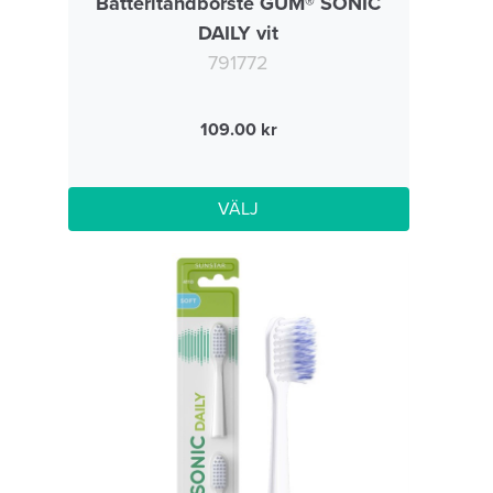
Batteritandborste GUM® SONIC
DAILY vit
791772
109.00
VÄLJ