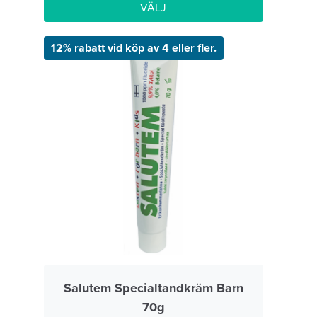
VÄLJ
12% rabatt vid köp av 4 eller fler.
Salutem Specialtandkräm Barn
70g