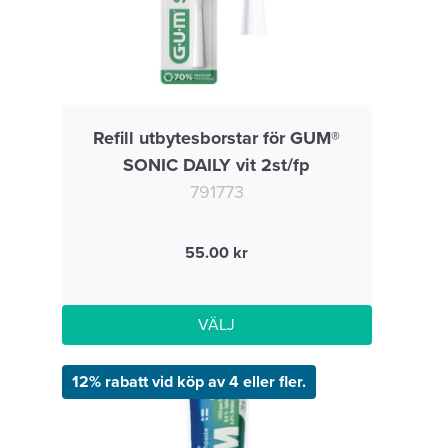
Refill utbytesborstar för GUM®
SONIC DAILY vit 2st/fp
791773
55.00
VÄLJ
12% rabatt vid köp av 4 eller fler.