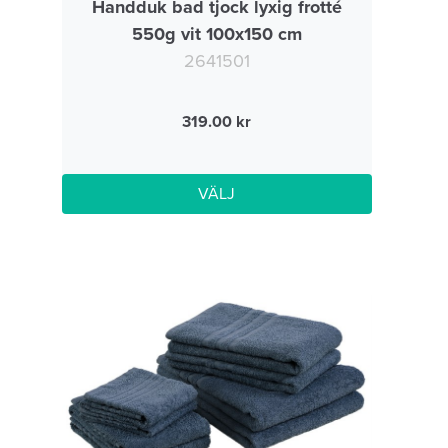
Handduk bad tjock lyxig frotté
550g vit 100x150 cm
2641501
319.00
VÄLJ