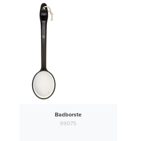
Badborste
99075