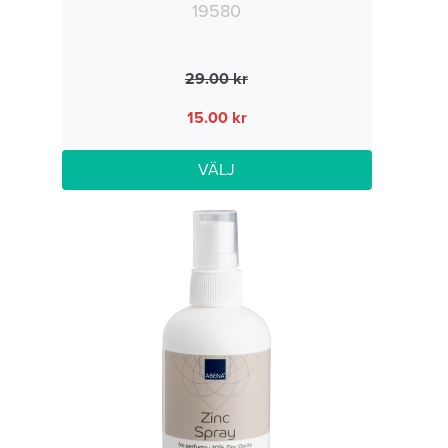
19580
29.00
15.00
VÄLJ