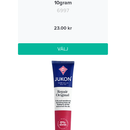
10gram
6997
23.00
VÄLJ