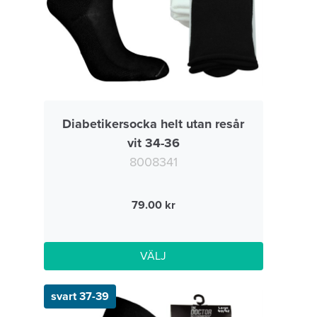
Diabetikersocka helt utan resår
vit 34-36
8008341
79.00
VÄLJ
svart 37-39