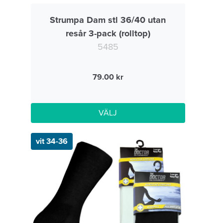
Strumpa Dam stl 36/40 utan
resår 3-pack (rolltop)
5485
79.00
VÄLJ
vit 34-36