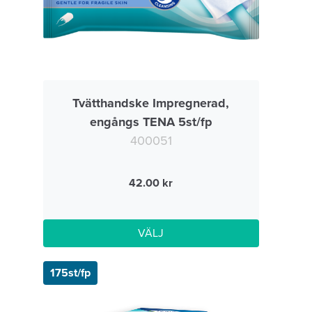
Tvätthandske Impregnerad,
engångs TENA 5st/fp
400051
42.00
VÄLJ
175st/fp