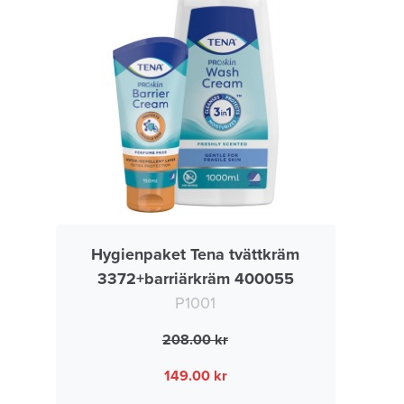
Hygienpaket Tena tvättkräm
3372+barriärkräm 400055
P1001
208.00
149.00