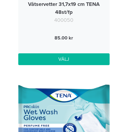
Våtservetter 31,7x19 cm TENA
48st/fp
400050
85.00
VÄLJ