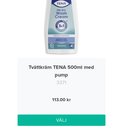
Tvättkräm TENA 500ml med
pump
3371
113.00
VÄLJ