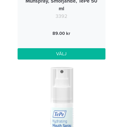
Munspray, Smörjande, TePe 50
ml
3392
89.00
VÄLJ