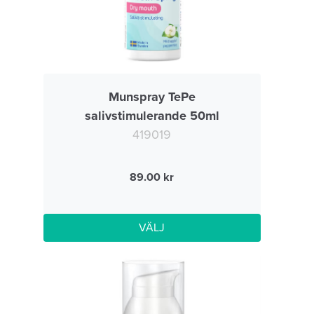
Munspray TePe
salivstimulerande 50ml
419019
89.00
VÄLJ