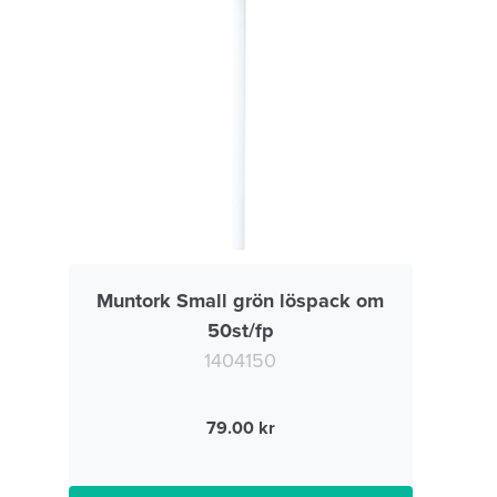
Muntork Small grön löspack om
50st/fp
1404150
79.00