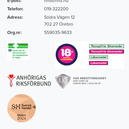
E-post:
nhs@nhs.nu
Telefon:
019-322200
Adress:
Södra Vägen 12
702 27 Örebro
Org.nr:
559035-9633