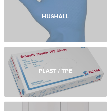
HUSHÅLL
PLAST / TPE