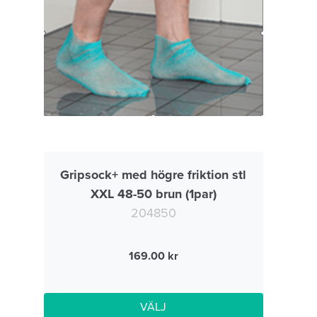
Gripsock+ med högre friktion stl
XXL 48-50 brun (1par)
204850
169.00
VÄLJ