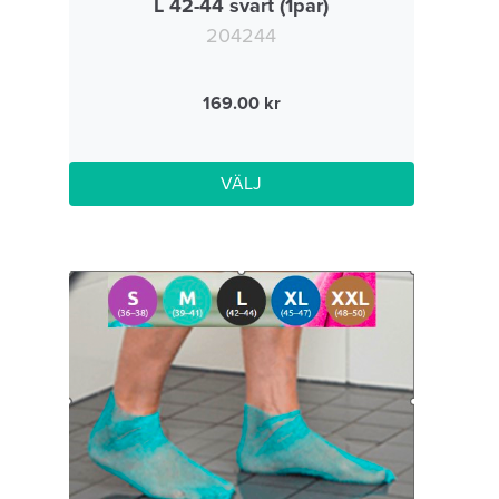
L 42-44 svart (1par)
204244
169.00
VÄLJ