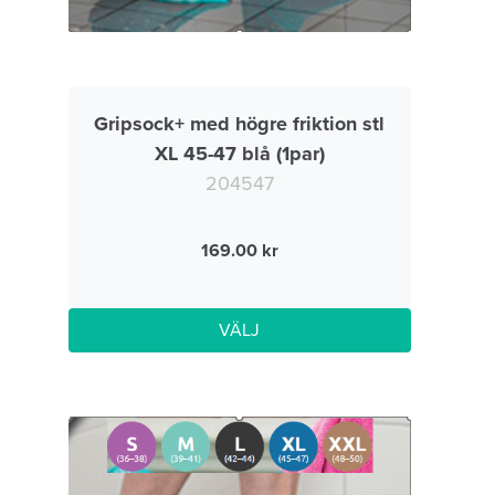
Gripsock+ med högre friktion stl
XL 45-47 blå (1par)
204547
169.00
VÄLJ