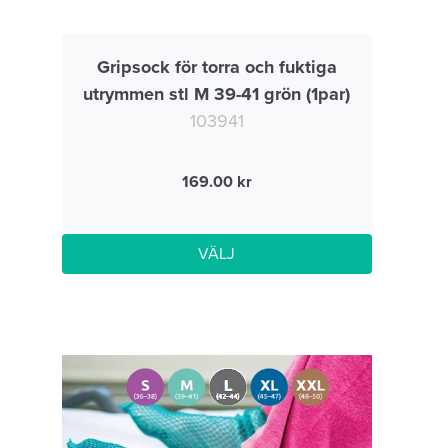
Gripsock för torra och fuktiga
utrymmen stl M 39-41 grön (1par)
103941
169.00
VÄLJ