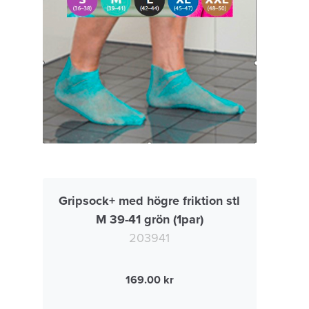
Gripsock+ med högre friktion stl
M 39-41 grön (1par)
203941
169.00