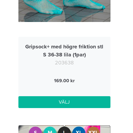
Gripsock+ med högre friktion stl
S 36-38 lila (1par)
203638
169.00
VÄLJ