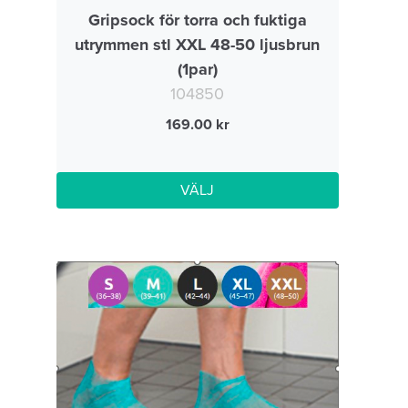
Gripsock för torra och fuktiga
utrymmen stl XXL 48-50 ljusbrun
(1par)
104850
169.00
VÄLJ