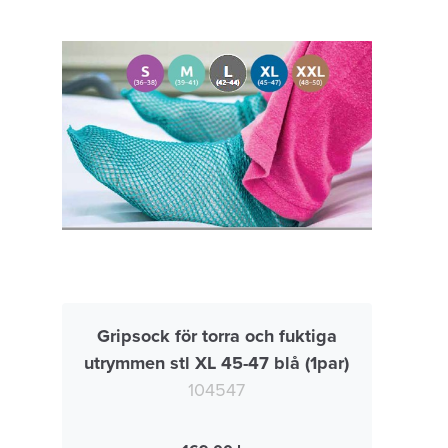
Gripsock för torra och fuktiga
utrymmen stl XL 45-47 blå (1par)
104547