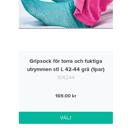
Gripsock för torra och fuktiga
utrymmen stl L 42-44 grå (1par)
104244
169.00
VÄLJ