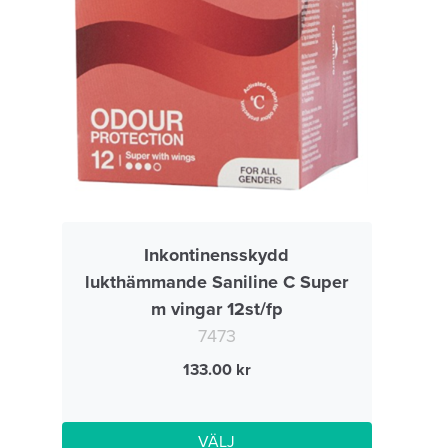
Inkontinensskydd
lukthämmande Saniline C Super
m vingar 12st/fp
7473
133.00
VÄLJ