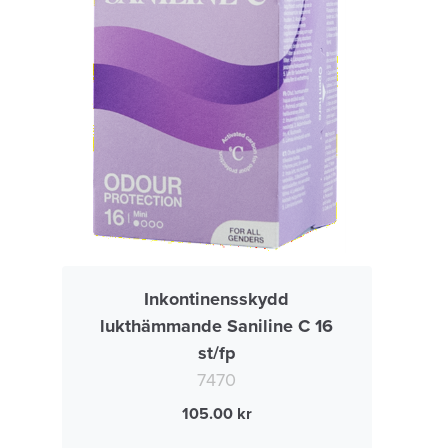
Inkontinensskydd
lukthämmande Saniline C 16
st/fp
7470
105.00