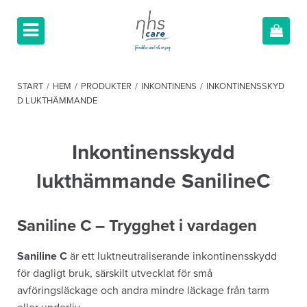
START
/
HEM
/
PRODUKTER
/
INKONTINENS
/
INKONTINENSSKYD
D LUKTHÄMMANDE
Inkontinensskydd
lukthämmande SanilineC
Saniline C – Trygghet i vardagen
Saniline C
är ett luktneutraliserande inkontinensskydd
för dagligt bruk, särskilt utvecklat för små
avföringsläckage och andra mindre läckage från tarm