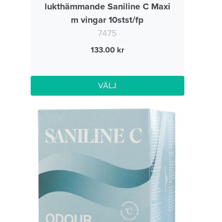
lukthämmande Saniline C Maxi
m vingar 10stst/fp
7475
133.00
VÄLJ